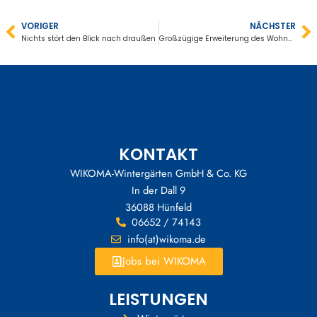
VORIGER
NÄCHSTER
Zurück
Nä
Nichts stört den Blick nach draußen
Großzügige Erweiterung des Wohnzimmers
KONTAKT
WIKOMA-Wintergärten GmbH & Co. KG
In der Dall 9
36088 Hünfeld
06652 / 74143
info(at)wikoma.de
Jobs bei WIKOMA
LEISTUNGEN